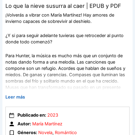
Lo que la nieve susurra al caer | EPUB y PDF
¡Volverás a vibrar con María Martínez! Hay amores de
invierno capaces de sobrevivir al deshielo.
¿Y si para seguir adelante tuvieras que retroceder al punto
donde todo comenzó?
Para Hunter, la música es mucho más que un conjunto de
notas dando forma a una melodía. Las canciones que
compone son un refugio. Acordes que hablan de sueños y
miedos. De ganas y carencias. Compases que iluminan las
sombras del frío y solitario mundo en el que ha crecido.
Musas que han transformado su pasado en un presente
brillante.Sin embargo, esa inspiración enmudece cuando
Leer más
encuentra una carta manuscrita en su buzón, que lo obliga a
cuestionarse todo lo que sabe sobre sí mismo.
Publicado en:
2023
La vida de Willow se ha convertido en una caja de
Autor:
María Martínez
momentos desordenados y sueños frustrados. Siente que
Géneros:
Novela
,
Romántico
ha perdido su lugar en el mundo y ya no recuerda a esa