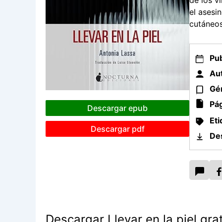
de los v
el asesi
cutáneos
Pub
Aut
Gé
Pág
Descargar epub
Eti
Descargar pdf
De
Descargar Llevar en la piel grat