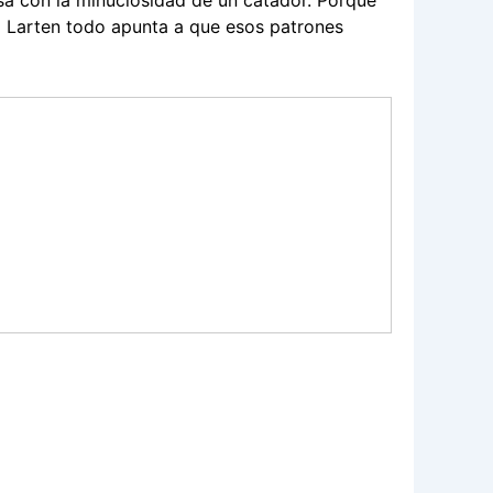
esa con la minuciosidad de un catador. Porque
ra Larten todo apunta a que esos patrones