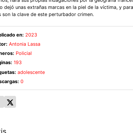
inos, hará sus propias indagaciones por la geografía franc
no dejó unas extrañas marcas en la piel de la víctima, y pa
 son la clave de este perturbador crimen.
licado en:
2023
or:
Antonia Lassa
neros:
Policial
inas:
193
quetas:
adolescente
scargas:
0
is