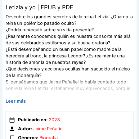
Letizia y yo | EPUB y PDF
Descubre los grandes secretos de la reina Letizia. ¿Guarda la
reina un polémico pasado oculto?
¿Podría repercutir sobre su vida presente?
¿Realmente conocemos quién es nuestra consorte más allá
de sus celebrados estilismos y su buena oratoria?
¿Está desempeñando un buen papel como madre de la
heredera al trono, la princesa Leonor? ¿Es realmente una
historia de amor la de nuestros reyes?
¿Qué decisiones y acciones ocultas han sacudido el núcleo
de la monarquía?
Si pensábamos que Jaime Peñafiel lo había contado todo
sobre la reina Letizia, estábamos muy equivocados, porque
estas páginas darán mucho de qué hablar. Pasen y lean.
Leer más
«Peñafiel es un icono para quienes intentan abrirse camino
en el difícil mundo del periodismo rosa». Rosa Villacastín,
Publicado en:
2023
«Diez Minutos».
Autor:
Jaime Peñafiel
«El periodista experto en Casa Real ha señalado a la reina
Letizia como la culpable de que la Familia Real española se
Géneros:
Biografía