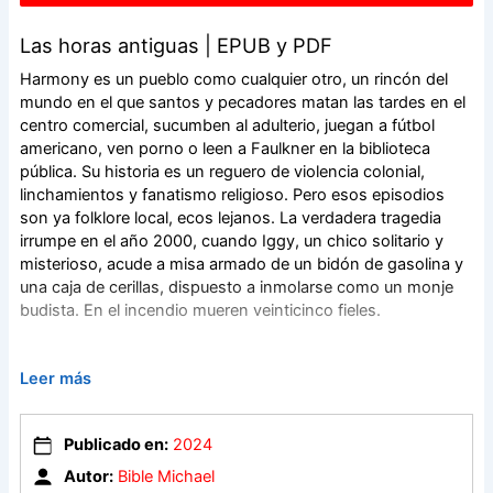
Las horas antiguas | EPUB y PDF
Harmony es un pueblo como cualquier otro, un rincón del
mundo en el que santos y pecadores matan las tardes en el
centro comercial, sucumben al adulterio, juegan a fútbol
americano, ven porno o leen a Faulkner en la biblioteca
pública. Su historia es un reguero de violencia colonial,
linchamientos y fanatismo religioso. Pero esos episodios
son ya folklore local, ecos lejanos. La verdadera tragedia
irrumpe en el año 2000, cuando Iggy, un chico solitario y
misterioso, acude a misa armado de un bidón de gasolina y
una caja de cerillas, dispuesto a inmolarse como un monje
budista. En el incendio mueren veinticinco fieles.
Las horas antiguas explora las secuelas de este día fatídico
Leer más
en las víctimas, los testigos y el culpable, que cuenta las
horas en el corredor de la muerte. La vida sigue, pero los
vecinos de Harmony no cesan de preguntarse qué mosca le
Publicado en:
2024
picó a Iggy. ¿Fueron los analgésicos que esnifaba, el alcohol
Autor:
Bible Michael
y la heroína? ¿Su amor «cósmico, salvaje y extraño» por