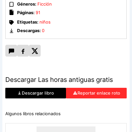
Cleo? ¿Su dolor ante el absurdo de la existencia?
Géneros:
Ficción
Páginas:
91
Michael Bible ha escrito una inolvidable balada sureña, la
historia de un puñado de almas perdidas que se empeñan
Etiquetas:
niños
en buscar la redención en el lugar más insospechado.
Descargas:
0
Descargar Las horas antiguas gratis
Descargar libro
Reportar enlace roto
Algunos libros relacionados