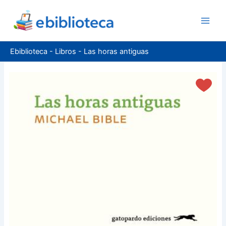
Ir
al
contenido
Ebiblioteca
-
Libros
-
Las horas antiguas