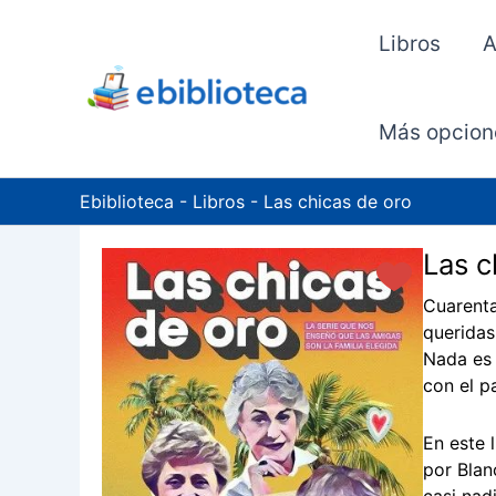
Ir
al
Libros
A
contenido
Más opcion
Ebiblioteca
-
Libros
-
Las chicas de oro
Las c
Cuarenta
queridas
Nada es 
con el p
En este 
por Blan