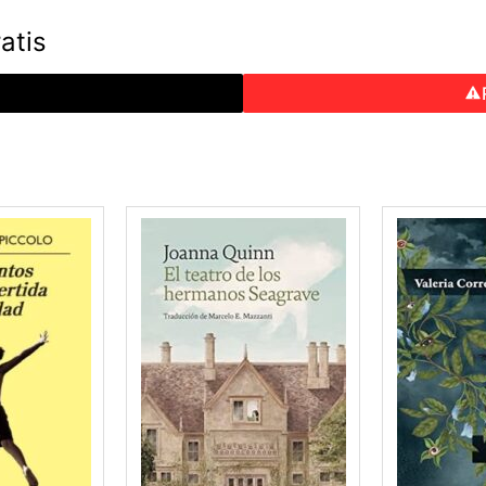
atis
o