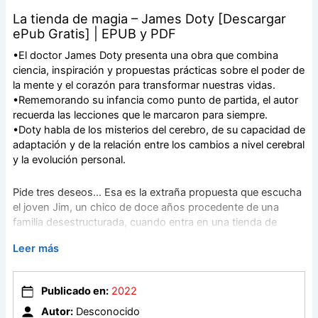
La tienda de magia – James Doty [Descargar
ePub Gratis] | EPUB y PDF
•El doctor James Doty presenta una obra que combina
ciencia, inspiración y propuestas prácticas sobre el poder de
la mente y el corazón para transformar nuestras vidas.
•Rememorando su infancia como punto de partida, el autor
recuerda las lecciones que le marcaron para siempre.
•Doty habla de los misterios del cerebro, de su capacidad de
adaptación y de la relación entre los cambios a nivel cerebral
y la evolución personal.
Pide tres deseos… Esa es la extraña propuesta que escucha
el joven Jim, un chico de doce años procedente de una
familia desestructurada, cuando entra en una tienda de
magia del desierto de California. Jim aún no lo sabe, pero
Leer más
está a punto de descubrir en qué consiste la verdadera
magia: en utilizar el poder de la mente y del corazón para
hacer cosas que superan lo que creíamos posible.
Publicado en:
2022
Autor:
Desconocido
De la mano de Ruth, la madre del propietario de esa pequeña