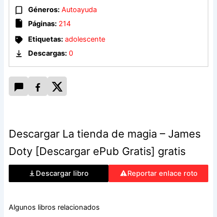
tienda, Jim descubrirá el poder de la neuroplasticidad, capaz
Géneros:
Autoayuda
de hacer realidad nuestros mayores deseos. Pero, por
Páginas:
214
encima de todo, Ruth le enseñará a mantener abierto el
corazón, una lección que el futuro neurocirujano relegará
Etiquetas:
adolescente
con desastrosos resultados… hasta que descubra el
Descargas:
0
verdadero sentido de aquellas enseñanzas de infancia.
James Doty comparte con los lectores su poderoso proceso
de aprendizaje en un libro transformador, a caballo entre el
testimonio, la divulgación científica y el manual práctico. Una
obra profundamente inspiradora que ha conmovido a los
mayores líderes espirituales del mundo.
Descargar La tienda de magia – James
Doty [Descargar ePub Gratis] gratis
Descargar libro
Reportar enlace roto
Algunos libros relacionados