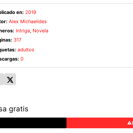
licado en:
2019
or:
Alex Michaelides
neros:
Intriga
,
Novela
inas:
317
quetas:
adultos
scargas:
0
sa gratis
o