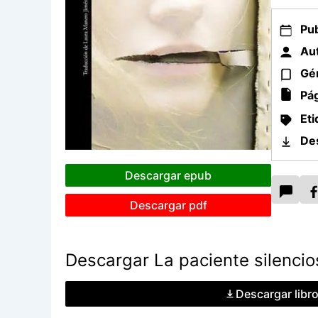
Pub
Aut
Gé
Pág
Eti
De
Descargar epub
Descargar pdf
Descargar La paciente silencio
Descargar libr