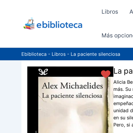
Ir
al
Libros
A
contenido
Más opcion
Ebiblioteca
-
Libros
-
La paciente silenciosa
La pa
Alicia B
más. Su 
imaginac
empeñado
unidad d
en su si
Pero, si 