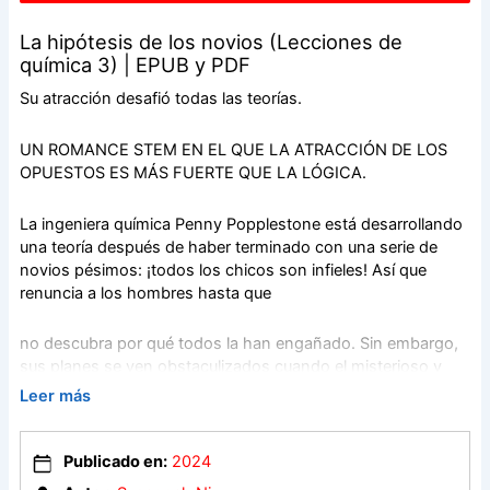
La hipótesis de los novios (Lecciones de
química 3) | EPUB y PDF
Su atracción desafió todas las teorías.
UN ROMANCE STEM EN EL QUE LA ATRACCIÓN DE LOS
OPUESTOS ES MÁS FUERTE QUE LA LÓGICA.
La ingeniera química Penny Popplestone está desarrollando
una teoría después de haber terminado con una serie de
novios pésimos: ¡todos los chicos son infieles! Así que
renuncia a los hombres hasta que
no descubra por qué todos la han engañado. Sin embargo,
sus planes se ven obstaculizados cuando el misterioso y
sobrehumanamente atractivo barista de su cafetería favorita
Leer más
comienza a interesarse en ella.
Publicado en:
2024
Penny se esfuerza por mantener las cosas platónicas, pero
cuando Caleb le da el beso de su vida, se da cuenta de que