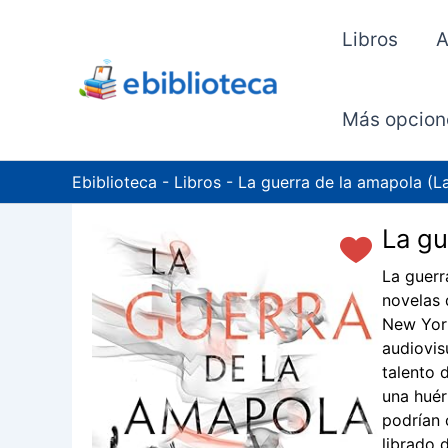
Ir
al
Libros
A
contenido
Más opcion
Ebiblioteca
-
Libros
-
La guerra de la amapola (La
La gu
La guerr
novelas 
New York
audiovis
talento 
una huér
podrían 
librado 