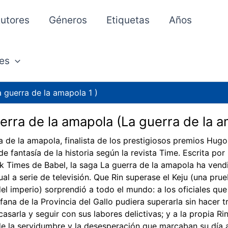
utores
Géneros
Etiquetas
Años
es
 guerra de la amapola 1 )
erra de la amapola (La guerra de la a
a de la amapola, finalista de los prestigiosos premios Hug
de fantasía de la historia según la revista Time. Escrita por
 Times de Babel, la saga La guerra de la amapola ha vend
ual a serie de televisión. Que Rin superase el Keju (una pr
del imperio) sorprendió a todo el mundo: a los oficiales qu
fana de la Provincia del Gallo pudiera superarla sin hacer 
casarla y seguir con sus labores delictivas; y a la propia Ri
de la servidumbre y la desesperación que marcaban su día a