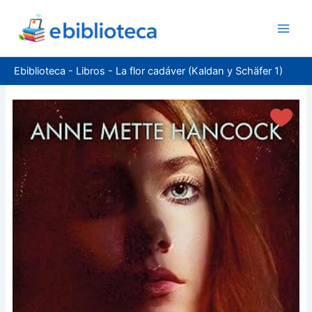
Ir
al
contenido
Ebiblioteca
-
Libros
-
La flor cadáver (Kaldan y Schäfer 1)