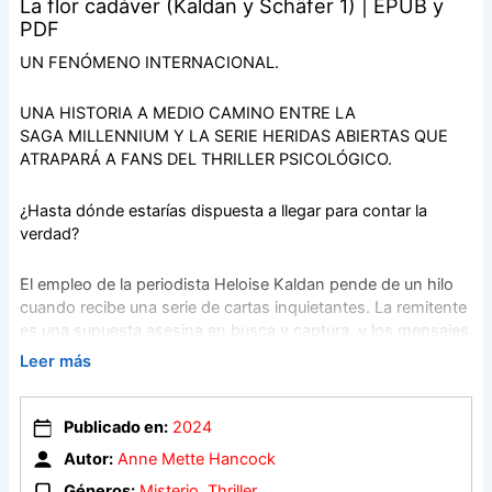
La flor cadáver (Kaldan y Schäfer 1) | EPUB y
PDF
UN FENÓMENO INTERNACIONAL.
UNA HISTORIA A MEDIO CAMINO ENTRE LA
SAGA MILLENNIUM Y LA SERIE HERIDAS ABIERTAS QUE
ATRAPARÁ A FANS DEL THRILLER PSICOLÓGICO.
¿Hasta dónde estarías dispuesta a llegar para contar la
verdad?
El empleo de la periodista Heloise Kaldan pende de un hilo
cuando recibe una serie de cartas inquietantes. La remitente
es una supuesta asesina en busca y captura, y los mensajes
contienen información privada sobre Heloise, cosas que
Leer más
pertenecen a un pasado muy lejano.
Cuando se produce otro homicidio, las investigaciones del
detective Erik Schäfer y de la propia Heloise se cruzan. ¿Por
Publicado en:
2024
qué todas las pistas apuntan a Heloise? ¿Corre peligro su
Autor:
Anne Mette Hancock
vida? La periodista pronto se dará cuenta de que, para
Géneros:
Misterio
,
Thriller