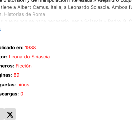
e distorsión y de manipulación interesada.» Alejandro Luqu
 tiene a Albert Camus. Italia, a Leonardo Scias­cia. Ambos f
, Historias de Roma
 que nunca se hace necesario leer a Sciascia.» Pedro G. 
s
 tras embarcar en Nápoles con destino a Palermo, el físico
po más de él. En una de sus últimas cartas, dirigida a un 
licado en:
1938
ción de suicidarse. Después de varias pero torpes pesquisas
or:
Leonardo Sciascia
la verdad, sin embargo, no resultará tan obvia. Atraído por
rsonalidad de este joven y eminente científico, y en sus rel
neros:
Ficción
otras hipótesis. En esta «novela filosófica de misterio», com
inas:
89
 hallazgos de Majorana en torno a la energía atómica y su
quetas:
niños
ncias en la Europa de Hitler y Mussolini. Tal vez en todo e
 radique la clave de la desaparición más misteriosa de la his
scargas:
0