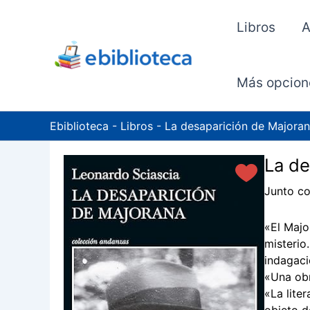
Ir
al
Libros
A
contenido
Más opcion
Ebiblioteca
-
Libros
-
La desaparición de Majora
La de
Junto co
«El Majo
misterio
indagaci
«Una obr
«La lite