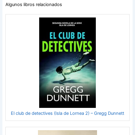
Un thriller policíaco apasionante y desgarrador
Algunos libros relacionados
protagonizado por una agente del FBI brillante y
atormentada, la serie de ELLA DARK, es de un misterio
fascinante, repleto de suspense, vueltas de tuerca,
revelaciones, y con un ritmo vertiginoso que te hará seguir
pasando las páginas hasta altas horas de la noche.
Los futuros libros de la serie estarán disponibles en breve.
El club de detectives (Isla de Lornea 2) – Gregg Dunnett