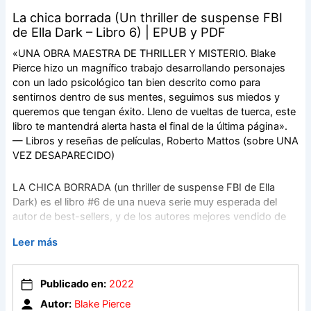
La chica borrada (Un thriller de suspense FBI
de Ella Dark – Libro 6) | EPUB y PDF
«UNA OBRA MAESTRA DE THRILLER Y MISTERIO. Blake
Pierce hizo un magnífico trabajo desarrollando personajes
con un lado psicológico tan bien descrito como para
sentirnos dentro de sus mentes, seguimos sus miedos y
queremos que tengan éxito. Lleno de vueltas de tuerca, este
libro te mantendrá alerta hasta el final de la última página».
— Libros y reseñas de películas, Roberto Mattos (sobre UNA
VEZ DESAPARECIDO)
LA CHICA BORRADA (un thriller de suspense FBI de Ella
Dark) es el libro #6 de una nueva serie muy esperada del
autor de best-sellers, y de los autores mejores vendido de
USA Today, Blake Pierce, cuyo best-seller, UNA VEZ
Leer más
DESAPARECIDO (de descarga gratuita), tiene más de 1.000
críticas de cinco estrellas.
Publicado en:
2022
A la agente del FBI Ella Dark, de 29 años, se le presenta la
Autor:
Blake Pierce
gran oportunidad de alcanzar el sueño de su vida: entrar en