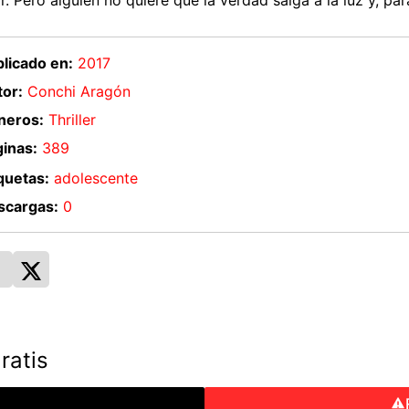
r. Pero alguien no quiere que la verdad salga a la luz y, par
licado en:
2017
or:
Conchi Aragón
neros:
Thriller
inas:
389
quetas:
adolescente
scargas:
0
ratis
o