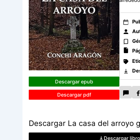
alrededo
Pub
Aut
Gé
Pág
Eti
De
Descargar epub
Descargar pdf
Descargar La casa del arroyo g
Descargar libr