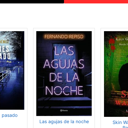
l pasado
Las agujas de la noche
Skin Wa
Ra