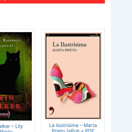
La ilustrísima – Marta
lker – Lily
Prieto [ePub y PDF
fferty