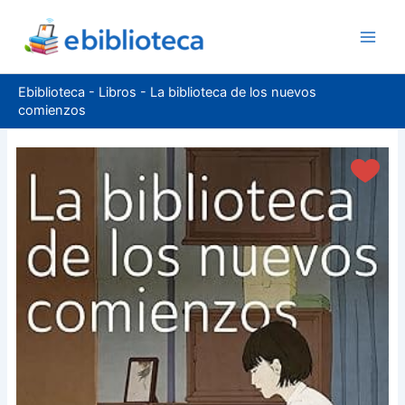
Ir
al
contenido
Ebiblioteca
-
Libros
-
La biblioteca de los nuevos
comienzos