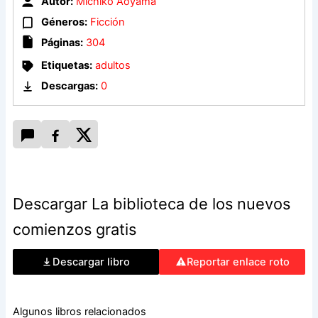
Autor:
Michiko Aoyama
Géneros:
Ficción
La biblioteca de los nuevos comienzos es una oda al poder
de los libros que nos enseña que, si se escucha con el
Páginas:
304
corazón y se tiende una mano amiga, todos podemos
Etiquetas:
adultos
alcanzar nuestros sueños.
Descargas:
0
Descargar La biblioteca de los nuevos
comienzos gratis
Descargar libro
Reportar enlace roto
Algunos libros relacionados