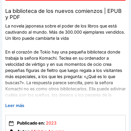
La biblioteca de los nuevos comienzos | EPUB
y PDF
La novela japonesa sobre el poder de los libros que está
cautivando al mundo. Más de 300.000 ejemplares vendidos.
Un libro puede cambiarte la vida
En el corazón de Tokio hay una pequeña biblioteca donde
trabaja la señora Komachi. Teclea en su ordenador a
velocidad de vértigo y en sus momentos de ocio crea
pequeñas figuras de fieltro que luego regala a los visitantes
más especiales, a los que les pregunta: «¿Qué es lo que
buscas?». La respuesta parece sencilla, pero la señora
Komachi no es como otros bibliotecarios. Ella puede adivinar
cuáles son los sueños, los deseos y los pesares de la
persona a la que escucha.
Leer más
Y es así como una recomendación suya les puede cambiar
la vida. Solo hace falta que se entreguen a la lectura de un
Publicado en:
2023
libro inesperado.