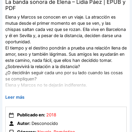
La banda sonora de Elena – Lidia Páez | EPUB y
PDF
Elena y Marcos se conocen en un viaje. La atracción es
mutua desde el primer momento en que se ven, y las
chispas saltan cada vez que se rozan. Ella vive en Barcelona
y él en Sevilla y, a pesar de la distancia, deciden darse una
oportunidad.
El tiempo y el destino pondrán a prueba una relación llena de
amor, sexo y también lágrimas. Sus amigos les ayudarán en
este camino, nada fácil, que ellos han decidido tomar.
¿Sobrevivirá la relación a la distancia?
¿O decidirán seguir cada uno por su lado cuando las cosas
se compliquen?
Elena y Marcos no te dejarán indiferente.
Leer más
OPCIÓN 1
OPCIÓN 2
Publicado en:
2018
Autor:
Desconocido
Géneros:
Novela
,
Romántico