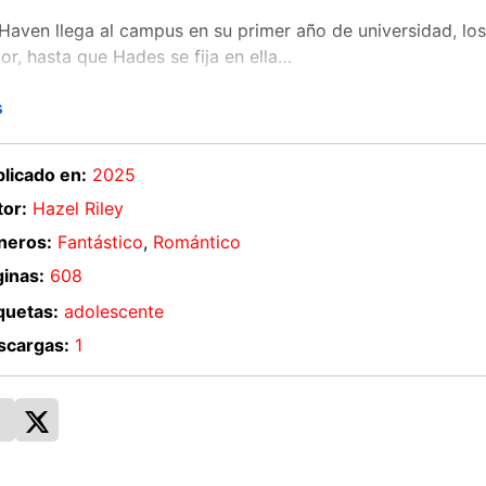
aven llega al campus en su primer año de universidad, los
or, hasta que Hades se fija en ella…
s
os surge un amor irrefrenable, que pronto se convertirá en
dad, los juegos que practican en Yale solo son una minúscula
licado en:
2025
es muy alta y Haven ignora que la pieza principal de la par
or:
Hazel Riley
neros:
Fantástico
,
Romántico
inas:
608
quetas:
adolescente
scargas:
1