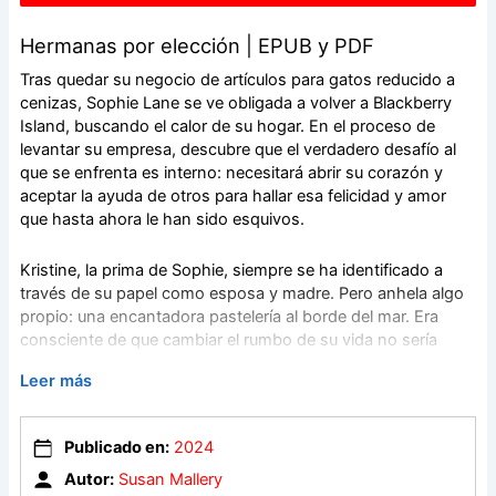
Hermanas por elección | EPUB y PDF
Tras quedar su negocio de artículos para gatos reducido a
cenizas, Sophie Lane se ve obligada a volver a Blackberry
Island, buscando el calor de su hogar. En el proceso de
levantar su empresa, descubre que el verdadero desafío al
que se enfrenta es interno: necesitará abrir su corazón y
aceptar la ayuda de otros para hallar esa felicidad y amor
que hasta ahora le han sido esquivos.
Kristine, la prima de Sophie, siempre se ha identificado a
través de su papel como esposa y madre. Pero anhela algo
propio: una encantadora pastelería al borde del mar. Era
consciente de que cambiar el rumbo de su vida no sería
sencillo, sin embargo, jamás había pensado que se vería
Leer más
forzada a elegir entre su matrimonio y la realización de sus
propias aspiraciones.
Publicado en:
2024
Contada con el humor y el encanto característicos de Susan
Autor:
Susan Mallery
Mallery, Abre tu corazón es una narración emotiva sobre el