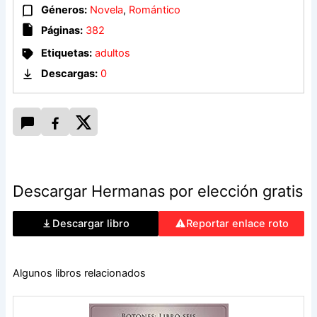
amor, los lazos familiares y esas amistades que nos
Géneros:
Novela
,
Romántico
sostienen y ayudan a atravesar las adversidades.
Páginas:
382
Etiquetas:
adultos
Descargas:
0
Descargar Hermanas por elección gratis
Descargar libro
Reportar enlace roto
Algunos libros relacionados