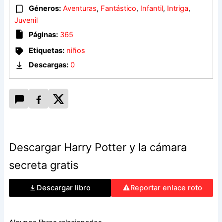
Géneros:
Aventuras
,
Fantástico
,
Infantil
,
Intriga
,
La autora de
Harry Potter y la cámara secreta
es
J. K.
Juvenil
Rowling
.
Páginas:
365
Etiquetas:
niños
Descargas:
0
Descargar Harry Potter y la cámara
secreta gratis
Descargar libro
Reportar enlace roto