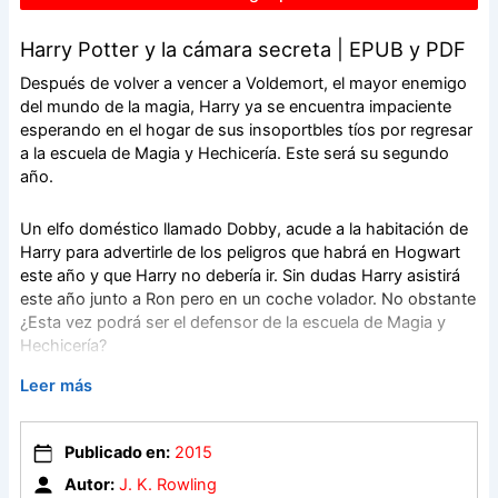
Harry Potter y la cámara secreta | EPUB y PDF
Después de volver a vencer a Voldemort, el mayor enemigo
del mundo de la magia, Harry ya se encuentra impaciente
esperando en el hogar de sus insoportbles tíos por regresar
a la escuela de Magia y Hechicería. Este será su segundo
año.
Un elfo doméstico llamado Dobby, acude a la habitación de
Harry para advertirle de los peligros que habrá en Hogwart
este año y que Harry no debería ir. Sin dudas Harry asistirá
este año junto a Ron pero en un coche volador. No obstante
¿Esta vez podrá ser el defensor de la escuela de Magia y
Hechicería?
Leer más
Sin saber que la Cámara de los Secretos fue abierta
misteriosamente dejando como consecuencia graves
amenazas para Hogwart, los tres amigos van a tener que
Publicado en:
2015
hacerle frente a criaturas sobrenaturales y al regreso de su
Autor:
J. K. Rowling
más grande enemigo.