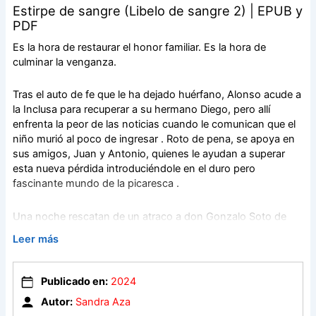
Estirpe de sangre (Libelo de sangre 2) | EPUB y
PDF
Es la hora de restaurar el honor familiar. Es la hora de
culminar la venganza.
Tras el auto de fe que le ha dejado huérfano, Alonso acude a
la Inclusa para recuperar a su hermano Diego, pero allí
enfrenta la peor de las noticias cuando le comunican que el
niño murió al poco de ingresar . Roto de pena, se apoya en
sus amigos, Juan y Antonio, quienes le ayudan a superar
esta nueva pérdida introduciéndole en el duro pero
fascinante mundo de la picaresca .
Una noche rescatan de un atraco a don Gonzalo Soto de
Armendía, marqués de Velarde, quien los recompensa
Leer más
incorporándolos al servicio de su casa. Este nuevo vuelco
en la vida de Alonso le abrirá las puertas de otro Madrid muy
distinto al que conoce, el de la aristocracia; le sumergirá en
Publicado en:
2024
un sinfín de aventuras y desventuras ; le pondrá en el
Autor:
Sandra Aza
camino a personas que marcarán su futuro y también su