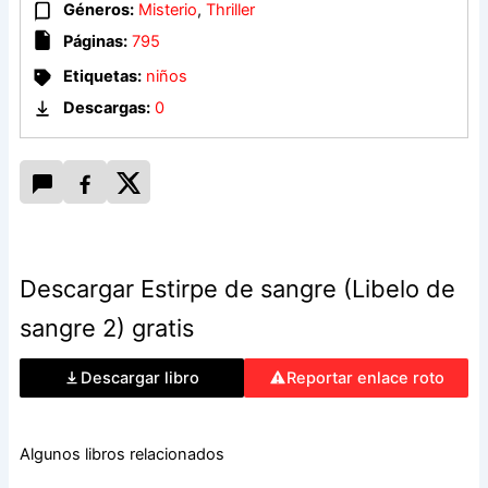
pasado, y, sobre todo, le brindará la oportunidad de
Géneros:
Misterio
,
Thriller
consumar su venganza y al fin restaurar el honor de los
Páginas:
795
Castro.
Etiquetas:
niños
Descargas:
0
Descargar Estirpe de sangre (Libelo de
sangre 2) gratis
Descargar libro
Reportar enlace roto
Algunos libros relacionados