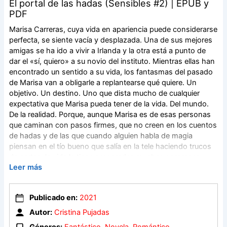
El portal de las hadas (Sensibles #2) | EPUB y
PDF
Marisa Carreras, cuya vida en apariencia puede considerarse
perfecta, se siente vacía y desplazada. Una de sus mejores
amigas se ha ido a vivir a Irlanda y la otra está a punto de
dar el «sí, quiero» a su novio del instituto. Mientras ellas han
encontrado un sentido a su vida, los fantasmas del pasado
de Marisa van a obligarle a replantearse qué quiere. Un
objetivo. Un destino. Uno que dista mucho de cualquier
expectativa que Marisa pueda tener de la vida. Del mundo.
De la realidad. Porque, aunque Marisa es de esas personas
que caminan con pasos firmes, que no creen en los cuentos
de hadas y de las que cuando alguien habla de magia
piensan en el tío bueno que salía en la tele haciendo trucos
de cartas, la vida le tiene preparadas muchas sorpresas.
Leer más
Incluso si ella no está preparada para descubrirlas. El
hombre más atractivo que ha conocido en vida, una mezcla
entre orangután y ogro de metro noventa, testosterona en
Publicado en:
2021
estado puro, pelo castaño y penetrante mirada; cuatro viejas
paredes que por lo visto ocultan miles de secretos y cientos
Autor:
Cristina Pujadas
de cadáveres y una sombra que acecha en la oscuridad a
Géneros:
Fantástico
,
Novela
,
Romántico