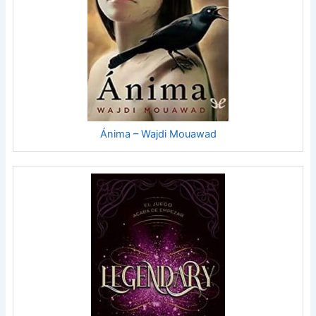
Ánima – Wajdi Mouawad