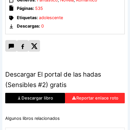
los pies de ella, la mujer entre las almenas. ¿Son sueños o
Páginas:
535
pesadillas? ¿Pasado, presente o futuro? ¿Realidad o ficción?
¿Será capaz Marisa de encontrarse a sí misma y aceptar su
Etiquetas:
adolescente
legado?
Descargas:
0
Descargar El portal de las hadas
(Sensibles #2) gratis
Descargar libro
Reportar enlace roto
Algunos libros relacionados