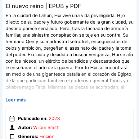
El nuevo reino | EPUB y PDF
En la ciudad de Lahun, Hui vive una vida privilegiada. Hijo
dilecto de su padre y futuro gobernante de la gran ciudad, su
destino parece señalado. Pero, tras la fachada de armonía
familiar, una siniestra conspiración se teje en su contra. Su
hermano Qen y su madrastra Isetnofret, enceguecidos de
celos y ambición, pergeñan el asesinato del padre y la toma
del poder. Excluido y decidido a buscar venganza, Hui se alía
con los hicsos, un ejército de bandidos y descastados que
le enseñarán el arte de la guerra. Pronto Hui se encontrará
en medio de una gigantesca batalla en el corazón de Egipto,
de la que participan también el poderoso general Tanus y el
célebre mago Taita. Mientras las piezas se acomodan, el
joven guerrero deberá elegir entre convertirse en héroe del
Leer más
viejo orden o fundar uno nuevo desde las cenizas de aquel.
El nuevo reino ofrece una trama de acción vertiginosa,
violencia y luchas épicas con el sello inconfundible de Wilbur
Publicado en:
2023
Smith, maestro absoluto de la novela de aventuras.
Autor:
Wilbur Smith
Géneros:
Ficción