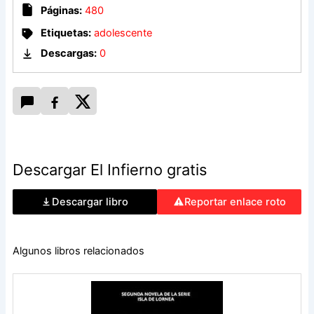
que ya sea tarde para recuperar su amor. En un intento
Páginas:
480
desesperado por escapar de este infierno, ambos
descubrirán que el ingenio donde se hallan oculta una cruel
Etiquetas:
adolescente
trama de asesinatos siguiendo un rito ancestral brutalmente
Descargas:
0
feroz.
Descargar El Infierno gratis
Descargar libro
Reportar enlace roto
Algunos libros relacionados