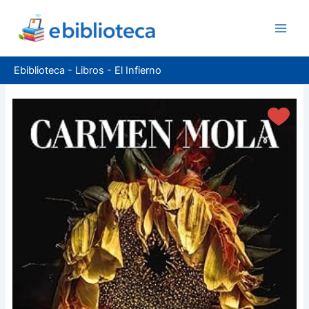
Ir
al
contenido
Ebiblioteca
-
Libros
-
El Infierno