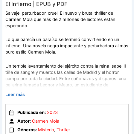
El Infierno | EPUB y PDF
Salvaje, perturbador, cruel. El nuevo y brutal thriller de
Carmen Mola que más de 2 millones de lectores están
esperando.
Lo que parecía un paraíso se terminó convirtiendo en un
infierno. Una novela negra impactante y perturbadora al más
puro estilo Carmen Mola.
Un terrible levantamiento del ejército contra la reina Isabel II
tiñe de sangre y muertos las calles de Madrid y el horror
campa por toda la ciudad. Entre cañonazos y disparos, una
bailarina llamada Leonor y Mauro, un estudiante de
Medicina, se ven envueltos en un homicidio que marcará sus
Leer más
vidas.
Para evitar la prisión o la muerte, Leonor se ve obligada a
huir a La Habana, pero, al llegar allí, este supuesto paraíso
Publicado en:
2023
no es lo que espera. Las plantaciones de azúcar y los
Autor:
Carmen Mola
ingenios esconden la tragedia de un esclavismo aún muy
vivo. Y, entre los esclavos, reaparece Mauro, aunque puede
Géneros:
Misterio
,
Thriller