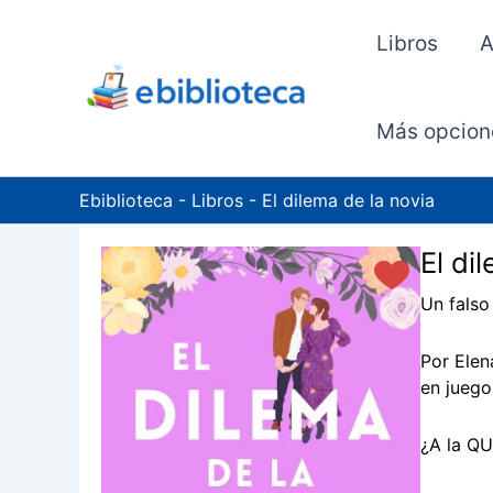
Ir
al
Libros
A
contenido
Más opcion
Ebiblioteca
-
Libros
-
El dilema de la novia
El di
Un falso
Por Elen
en juego
¿A la QU