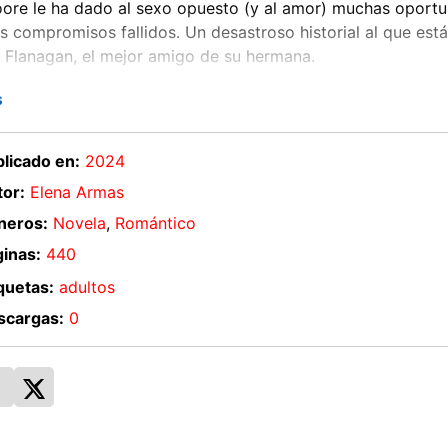
ore le ha dado al sexo opuesto (y al amor) muchas oportun
s compromisos fallidos. Un desastroso historial al que es
Flanagan, el mejor amigo de su hermana.
s
estratagema, han pactado que este (falso) compromiso será
 Sin embargo, a Josie le revuelve el estómago verse con el
 a ver en Matthew el hombre perfecto para llegar hasta el 
licado en:
2024
or:
Elena Armas
neros:
Novela
,
Romántico
inas:
440
quetas:
adultos
scargas:
0