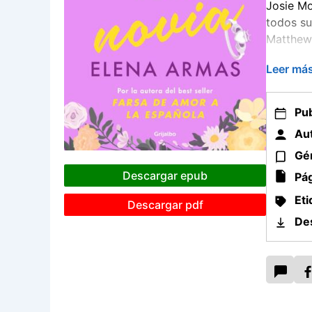
Josie Mo
todos su
Matthew 
Leer má
Por una 
quiero».
comienza
Pub
Aut
Gé
Descargar epub
Pág
Eti
Descargar pdf
De