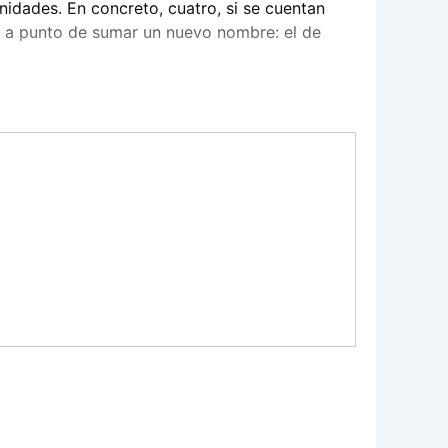
idades. En concreto, cuatro, si se cuentan
tá a punto de sumar un nuevo nombre: el de
 temporal y jamás pronunciarán el «sí,
 anillo en el dedo, y más cuando todo el mundo
altar.