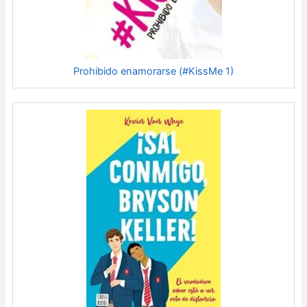
Prohibido enamorarse (#KissMe 1)