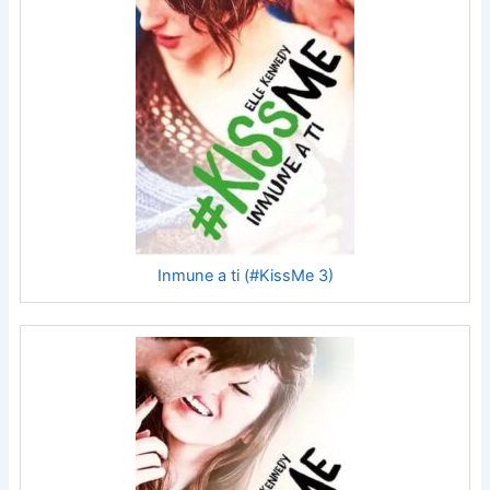
Inmune a ti (#KissMe 3)