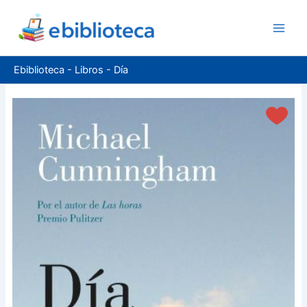
Ir
al
contenido
Ebiblioteca
-
Libros
-
Día