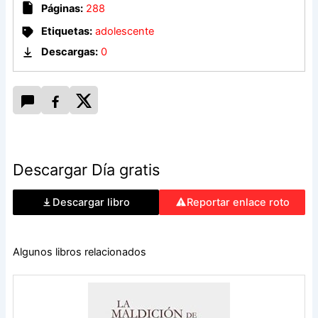
el hijo de diez años, da pasos inseguros hacia la
Páginas:
288
adolescencia y su hermana Violet, de cinco, hace lo posible
por aliviar el desencanto familiar.
Etiquetas:
adolescente
Descargas:
0
Dividida en tres actos que tienen lugar el mismo día de 2019,
2020 y 2021, Día es una asombrosa exploración del amor y
la pérdida, las dificultades y las limitaciones de la vida
familiar: una «narración desgarradoramente convincente
sobre los tiempos que vivimos. […] Una novela brillante de
nuestro más brillante escritor». Colum McCann
Descargar Día gratis
Descargar libro
Reportar enlace roto
Algunos libros relacionados