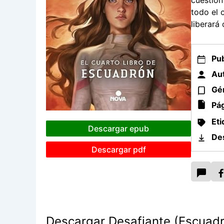
cuestión
todo el 
liberará
Pub
Aut
Gé
Pág
Eti
Descargar epub
De
Descargar pdf
Descargar Desafiante (Escuadr