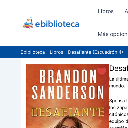
Ir
al
Libros
A
contenido
Más opcion
Ebiblioteca
-
Libros
-
Desafiante (Escuadrón 4)
Desaf
La últim
mundo.
Spensa h
los zapa
citónico
equipo d