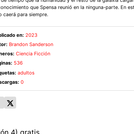
 de tiempo que la humanidad y el resto de la galaxia caig
conocimiento que Spensa reunió en la ninguna-parte. En este
 o caerá para siempre.
licado en:
2023
or:
Brandon Sanderson
neros:
Ciencia Ficción
inas:
536
quetas:
adultos
scargas:
0
ón 4) gratis