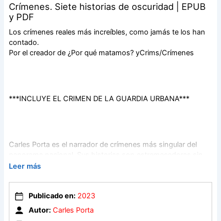
Crímenes. Siete historias de oscuridad | EPUB
y PDF
Los crímenes reales más increíbles, como jamás te los han
contado.
Por el creador de ¿Por qué matamos? yCrims/Crímenes
***INCLUYE EL CRIMEN DE LA GUARDIA URBANA***
Carles Porta es el narrador de crímenes más singular del
panorama nacional. Sus historias son estremecedoras sin
amarillismo, frías pero delicadas, apasionantes sin caer en lo
Leer más
morboso. En este volumen se reúnen siete crónicas
narradas con ritmo experto y rigor documental, la marca del
Publicado en:
2023
éxito de su autor.
Autor:
Carles Porta
Entre ellas, destacan el crimen de la Viuda Negra de