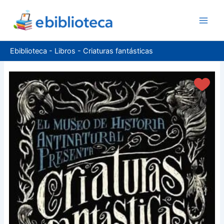
Ir
al
contenido
Ebiblioteca
-
Libros
-
Criaturas fantásticas