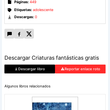
Páginas:
449
Megan Kurashige. ‘El perfecto hombre lobo’, Anthony
Boucher. ‘La sonrisa en el rostro’, Nalo Hopkinson. ‘O todos
Etiquetas:
adolescente
los mares con ostras’, Avram Davidson. ‘Ven, Lady Muerte’,
Descargas:
0
Peter S. Beagle.
Descargar Criaturas fantásticas gratis
Descargar libro
Reportar enlace roto
Algunos libros relacionados