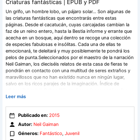
Criaturas fantásticas | EPUB y PDF
Un grifo, un hombre lobo, un pájaro solar… Son algunas de
las criaturas fantásticas que encontrarás entre estas
páginas. Desde el cacatucán, cuyas carcajadas cambian la
faz de un reino entero, hasta la Bestia informe y errante que
acecha en un bosque, aquí dentro se recoge una colección
de especies fabulosas e insólitas. Cada una de ellas te
emocionará, te deleitará y muy posiblemente te pondrá los
pelos de punta.Seleccionados por el maestro de la narración
Neil Gaiman, los dieciséis relatos de esta casa de fieras te
pondrán en contacto con una multitud de seres extraños y
maravillosos que no han existido nunca en ningún lugar,
salvo en los ricos parajes de la imaginación. Índice de
relatos: ‘Inksplot’, Gahan Wilson. ‘Las avispas cartógrafas y
Leer más
las abejas anarquistas’, E. Lily Yu. ‘El grifo y el canónigo
menor’, Frank R. Stockton. ‘Ozioma, la maligna’, Nnedi
Okorafor. ‘El pájaro solar’ , Neil Gaiman. ‘El sabio de Theare’,
Publicado en:
2015
Diana Wynne Jones. ‘Gabriel-Ernest’, Saki. ‘El cacatucán, o la
tía abuela Willoughby’, E. Nesbit. ‘La bestia movible’, Maria
Autor:
Neil Gaiman
Dahvana Headley. ‘El vuelo del caballo’, Larry Niven.
Géneros:
Fantástico
,
Juvenil
‘Prismática’, Samuel R. Delany. ‘La mantícora, la sirena y yo’ ,