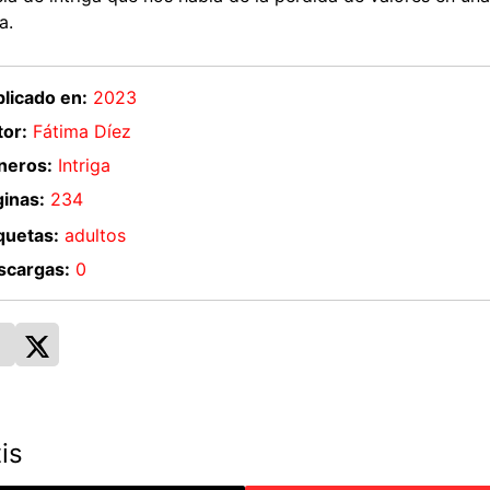
a.
licado en:
2023
or:
Fátima Díez
neros:
Intriga
inas:
234
quetas:
adultos
scargas:
0
is