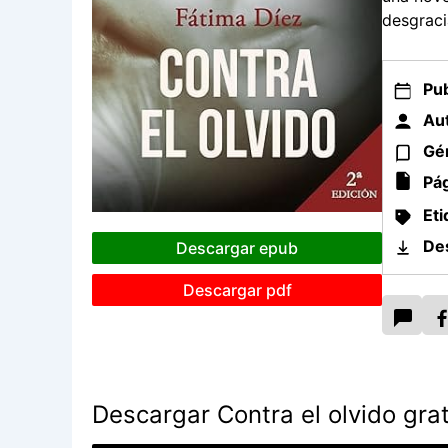
desgraci
Pub
Aut
Gé
Pág
Eti
De
Descargar epub
Descargar pdf
Descargar Contra el olvido grat