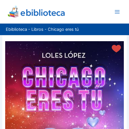
Ir
al
contenido
Ebiblioteca
-
Libros
-
Chicago eres tú