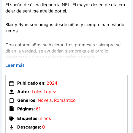
El sueño de él era llegar a la NFL. El mayor deseo de ella era
dejar de sentirse atraída por él.
Blair y Ryan son amigos desde niños y siempre han estado
juntos.
Con catorce años se hicieron tres promesas : siempre se
dirían la verdad, se ayudarían siempre que el otro lo
necesitase y nunca se enamorarían de nadie.
Leer más
Los años pasan y ellos han ido cumpliendo esas promesas,
hasta que Blair empieza a sentir algo por Ryan . Intenta
Publicado en:
2024
frenarlo de todas las maneras que se le ocurren, pero le
resulta muy difícil cuando Ryan, el popular quarterback , la
Autor:
Loles Lopez
mira de esa manera…
Géneros:
Novela
,
Romántico
Páginas:
61
A veces lo que más deseas es lo que no paras de prohibirte .
Etiquetas:
niños
¿Y si te enamoraras de tu mejor amigo ?
Descargas:
0