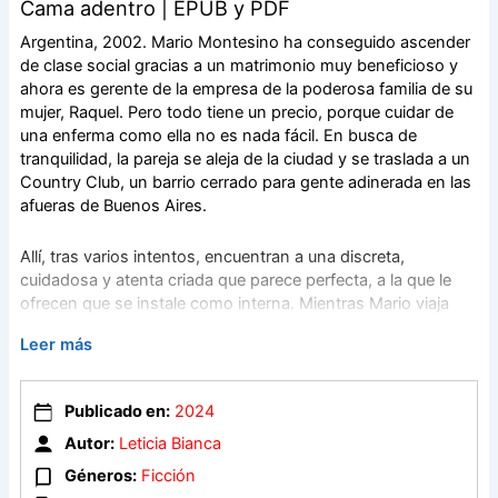
Cama adentro | EPUB y PDF
Argentina, 2002. Mario Montesino ha conseguido ascender
de clase social gracias a un matrimonio muy beneficioso y
ahora es gerente de la empresa de la poderosa familia de su
mujer, Raquel. Pero todo tiene un precio, porque cuidar de
una enferma como ella no es nada fácil. En busca de
tranquilidad, la pareja se aleja de la ciudad y se traslada a un
Country Club, un barrio cerrado para gente adinerada en las
afueras de Buenos Aires.
Allí, tras varios intentos, encuentran a una discreta,
cuidadosa y atenta criada que parece perfecta, a la que le
ofrecen que se instale como interna. Mientras Mario viaja
siempre por trabajo y Raquel pasa mucho tiempo
Leer más
hospitalizada, la mucama divide su jornada entre cada uno
de ellos. Con el paso de los meses, en la casa se produce
un crimen del que cada cual tiene su particular punto de
Publicado en:
2024
vista. Pero ¿quién dice la verdad?
Autor:
Leticia Bianca
Géneros:
Ficción