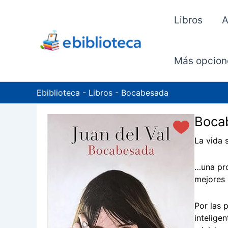
Ir
al
Libros
A
contenido
Más opcion
Ebiblioteca
-
Libros
-
Bocabesada
Boca
La vida 
…una pro
mejores 
Por las 
intelige