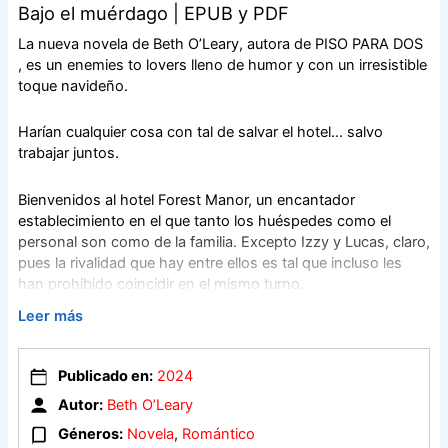
Bajo el muérdago | EPUB y PDF
La nueva novela de Beth O’Leary, autora de PISO PARA DOS
, es un enemies to lovers lleno de humor y con un irresistible
toque navideño.
Harían cualquier cosa con tal de salvar el hotel… salvo
trabajar juntos.
Bienvenidos al hotel Forest Manor, un encantador
establecimiento en el que tanto los huéspedes como el
personal son como de la familia. Excepto Izzy y Lucas, claro,
pues la rivalidad que hay entre ellos es tal que incluso les
han prohibido coincidir en el mismo turno.
Leer más
Tras dos años de penurias, tal vez haya llegado el momento
de que el hotel cierre sus puertas para siempre. Pero
entonces Izzy devuelve un anillo perdido a su dueño y la
Publicado en:
2024
recompensa que recibe convence a la dirección de que tal
Autor:
Beth O’Leary
vez hayan encontrado la solución a sus problemas. Quedan
Géneros:
Novela
,
Romántico
cuatro anillos más en la caja de objetos perdidos, y recae