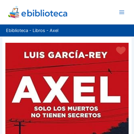
Ir
al
contenido
Ebiblioteca
-
Libros
-
Axel