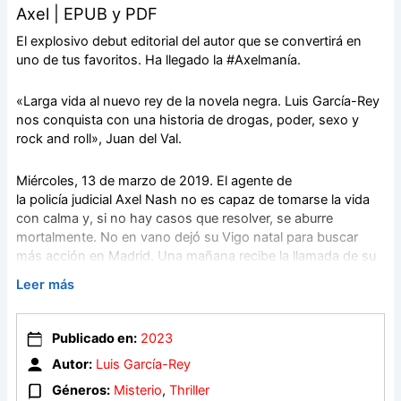
Axel | EPUB y PDF
El explosivo debut editorial del autor que se convertirá en
uno de tus favoritos. Ha llegado la #Axelmanía.
«Larga vida al nuevo rey de la novela negra. Luis García-Rey
nos conquista con una historia de drogas, poder, sexo y
rock and roll», Juan del Val.
Miércoles, 13 de marzo de 2019. El agente de
la policía judicial Axel Nash no es capaz de tomarse la vida
con calma y, si no hay casos que resolver, se aburre
mortalmente. No en vano dejó su Vigo natal para buscar
más acción en Madrid. Una mañana recibe la llamada de su
nueva compañera, Loor Galván, a la que apenas conoce,
Leer más
pero con la que, sorprendentemente, conecta: Marcos
Goya, presentador radiofónico de un programa nocturno,
acaba de aparecer en un hotelucho de citas asesinado a
Publicado en:
2023
cuchilladas y con restos aparentes de haber sido torturado.
Autor:
Luis García-Rey
Géneros:
Misterio
,
Thriller
Mientras tanto en Vigo, Omar Pombo y su amigo Javier