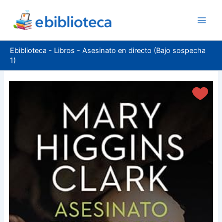
Ir
al
contenido
Ebiblioteca
-
Libros
-
Asesinato en directo (Bajo sospecha
1)