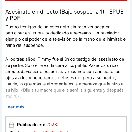
Asesinato en directo (Bajo sospecha 1) | EPUB
y PDF
Cuatro testigos de un asesinato sin resolver aceptan
participar en un reality dedicado a recrearlo. Un revelador
ejemplo del poder de la televisión de la mano de la inimitable
reina del suspense.
A los tres años, Timmy fue el único testigo del asesinato de
su padre. Solo él le vio la cara al culpable. Pasados cinco
años todavía tiene pesadillas y recuerda con ansiedad los
ojos azules y penetrantes del asesino; pero a su madre,
Laurie, lo que más le atormenta es la amenaza que le hizo a
su hijo: «Dile a tu madre que ella será la siguiente y después
irás tú».
Leer más
Ahora otro crimen ocupa la vida de Laurie, esta vez como
productora de un programa de televisión sobre casos sin
resolver. El primer episodio gira en torno al asesinato de
Publicado en:
2023
Betsy Powell. Hace veinte años, Betsy fue asfixiada en su