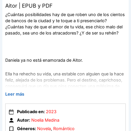
Aitor | EPUB y PDF
¿Cuántas posibilidades hay de que roben uno de los cientos
de bancos de la ciudad y te toque a ti presenciarlo?
¿Cuántas hay de que el amor de tu vida, ese chico malo del
pasado, sea uno de los atracadores? ¿Y de ser su rehén?
Daniela ya no está enamorada de Aitor.
Ella ha rehecho su vida, una estable con alguien que la hace
feliz, alejada de los problemas. Pero el destino, caprichoso,
conseguirá que un día sus ojos conecten una milésima de
segundo, y pondrá patas arriba su perfecta vida.
Leer más
El atraco a un banco dará el pistoletazo de salida para que
Publicado en:
2023
descubra quién es el verdadero Aitor. Porque el chico malo y
enigmático ha crecido. Aitor es un superviviente callejero
Autor:
Noelia Medina
que aprendió estudiando el libro de la vida.
Géneros:
Novela
,
Romántico