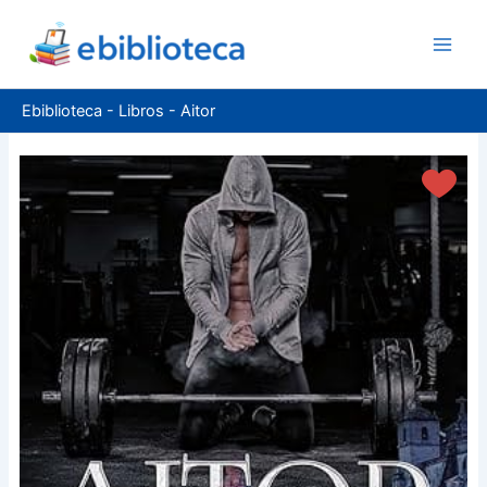
Ir
al
contenido
Ebiblioteca
-
Libros
-
Aitor