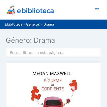
Ir
al
contenido
Ebiblioteca
-
Géneros
-
Drama
Género: Drama