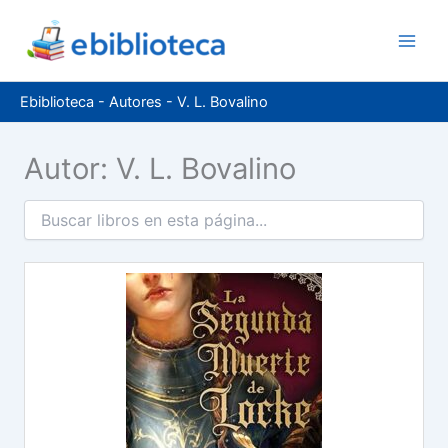
Ir
al
contenido
Ebiblioteca
-
Autores
-
V. L. Bovalino
Autor: V. L. Bovalino