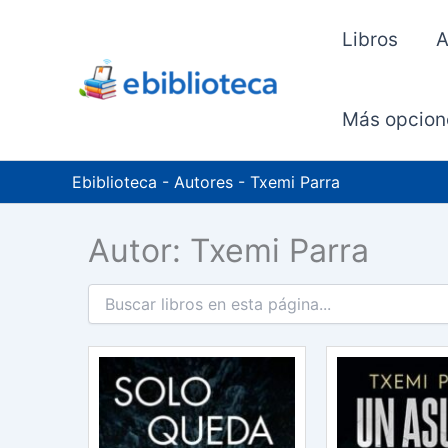
Ir
al
Libros
A
contenido
Más opcion
Ebiblioteca
-
Autores
-
Txemi Parra
Autor: Txemi Parra