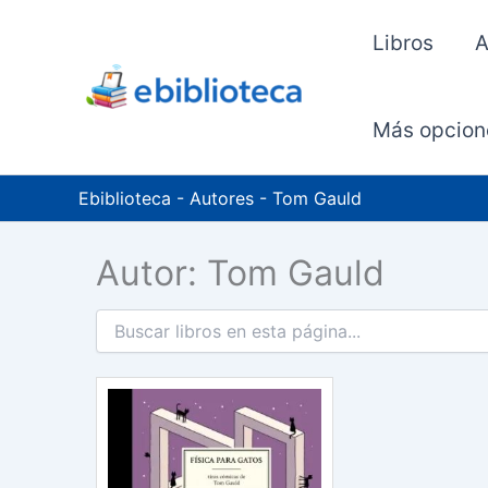
Ir
al
Libros
A
contenido
Más opcion
Ebiblioteca
-
Autores
-
Tom Gauld
Autor: Tom Gauld