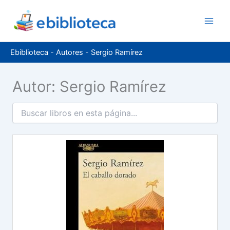
Ir
al
contenido
Ebiblioteca
-
Autores
-
Sergio Ramírez
Autor: Sergio Ramírez