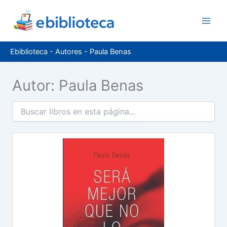
Ir
al
contenido
Ebiblioteca
-
Autores
-
Paula Benas
Autor: Paula Benas