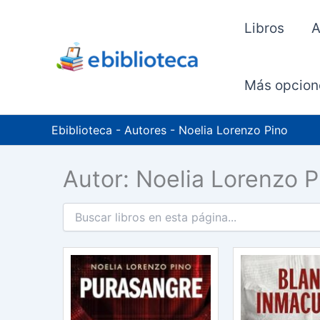
Ir
al
Libros
A
contenido
Más opcion
Ebiblioteca
-
Autores
-
Noelia Lorenzo Pino
Autor: Noelia Lorenzo P