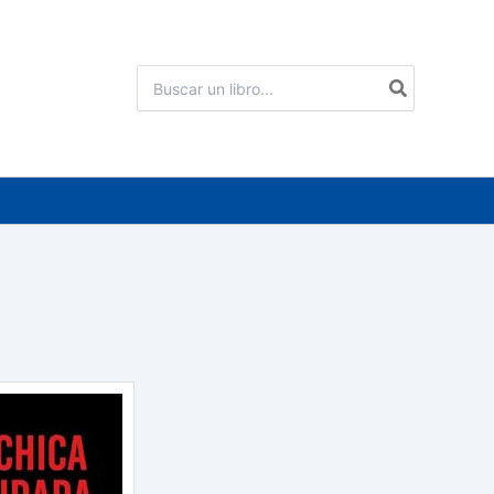
Buscar
por: