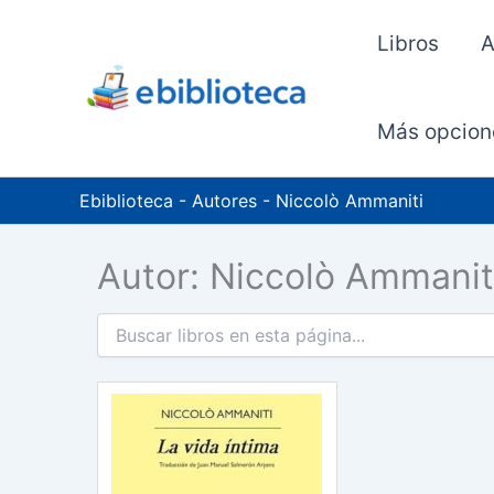
Ir
al
Libros
A
contenido
Más opcion
Ebiblioteca
-
Autores
-
Niccolò Ammaniti
Autor: Niccolò Ammanit