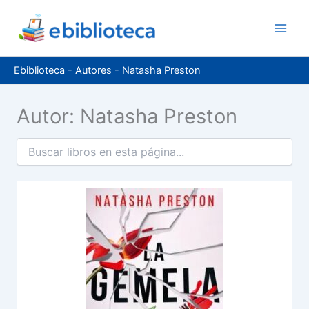
Ir
al
contenido
Ebiblioteca
-
Autores
-
Natasha Preston
Autor: Natasha Preston