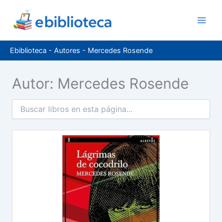
Ir
al
contenido
Ebiblioteca
-
Autores
-
Mercedes Rosende
Autor: Mercedes Rosende