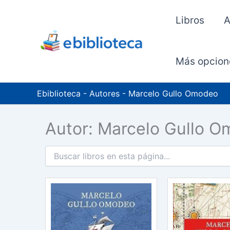
Ir
al
Libros
A
contenido
Más opcion
Ebiblioteca
-
Autores
-
Marcelo Gullo Omodeo
Autor: Marcelo Gullo 