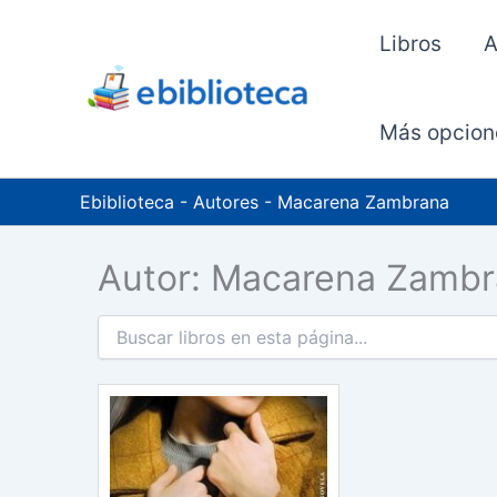
Ir
al
Libros
A
contenido
Más opcion
Ebiblioteca
-
Autores
-
Macarena Zambrana
Autor: Macarena Zamb