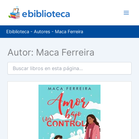
Ir
al
contenido
Ebiblioteca
-
Autores
-
Maca Ferreira
Autor: Maca Ferreira