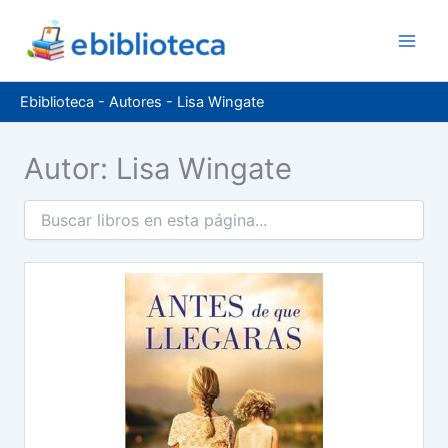
Ir
al
contenido
Ebiblioteca
-
Autores
-
Lisa Wingate
Autor: Lisa Wingate